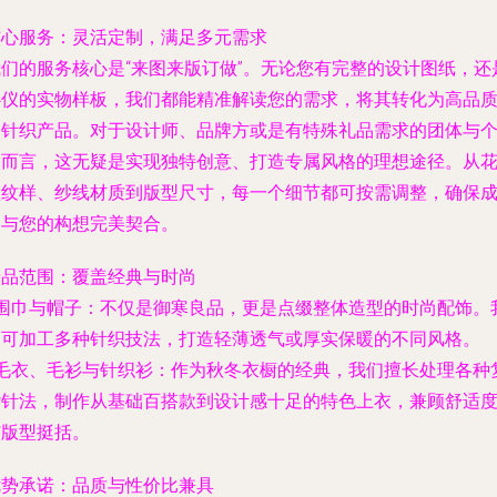
核心服务：灵活定制，满足多元需求
我们的服务核心是“来图来版订做”。无论您有完整的设计图纸，还
心仪的实物样板，我们都能精准解读您的需求，将其转化为高品
的针织产品。对于设计师、品牌方或是有特殊礼品需求的团体与
人而言，这无疑是实现独特创意、打造专属风格的理想途径。从
型纹样、纱线材质到版型尺寸，每一个细节都可按需调整，确保
品与您的构想完美契合。
产品范围：覆盖经典与时尚
围巾与帽子
：不仅是御寒良品，更是点缀整体造型的时尚配饰。
们可加工多种针织技法，打造轻薄透气或厚实保暖的不同风格。
毛衣、毛衫与针织衫
：作为秋冬衣橱的经典，我们擅长处理各种
杂针法，制作从基础百搭款到设计感十足的特色上衣，兼顾舒适
与版型挺括。
优势承诺：品质与性价比兼具