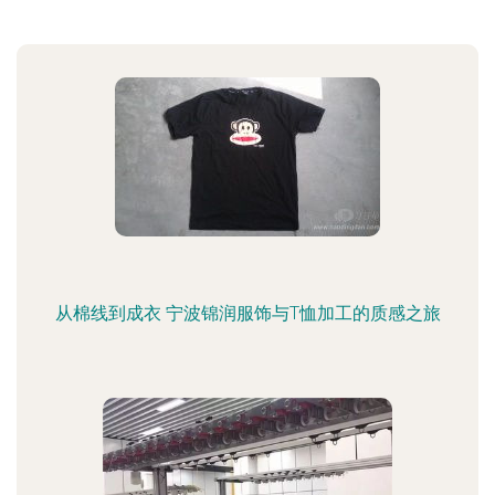
从棉线到成衣 宁波锦润服饰与T恤加工的质感之旅