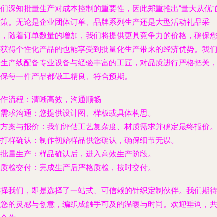
我们深知批量生产对成本控制的重要性，因此郑重推出“量大从优”
政策。无论是企业团体订单、品牌系列生产还是大型活动礼品采
购，随着订单数量的增加，我们将提供更具竞争力的价格，确保
在获得个性化产品的也能享受到批量化生产带来的经济优势。我
的生产线配备专业设备与经验丰富的工匠，对品质进行严格把关
确保每一件产品都做工精良、符合预期。
合作流程：清晰高效，沟通顺畅
.
需求沟通
：您提供设计图、样板或具体构思。
.
方案与报价
：我们评估工艺复杂度、材质需求并确定最终报价
.
打样确认
：制作初始样品供您确认，确保细节无误。
.
批量生产
：样品确认后，进入高效生产阶段。
.
质检交付
：完成生产后严格质检，按时交付。
选择我们，即是选择了一站式、可信赖的针织定制伙伴。我们期
将您的灵感与创意，编织成触手可及的温暖与时尚。欢迎垂询，