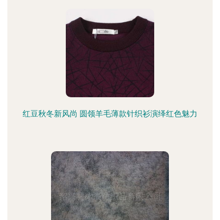
红豆秋冬新风尚 圆领羊毛薄款针织衫演绎红色魅力