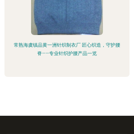
常熟海虞镇品黄一洲针织制衣厂 匠心织造，守护腰
脊——专业针织护腰产品一览