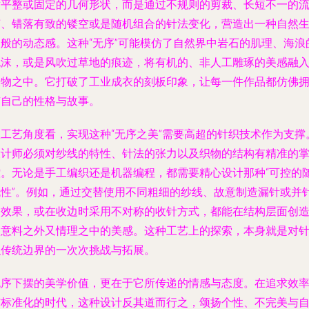
对平整或固定的几何形状，而是通过不规则的剪裁、长短不一的
苏、错落有致的镂空或是随机组合的针法变化，营造出一种自然
长般的动态感。这种“无序”可能模仿了自然界中岩石的肌理、海浪
泡沫，或是风吹过草地的痕迹，将有机的、非人工雕琢的美感融
衣物之中。它打破了工业成衣的刻板印象，让每一件作品都仿佛
有自己的性格与故事。
从工艺角度看，实现这种“无序之美”需要高超的针织技术作为支撑
设计师必须对纱线的特性、针法的张力以及织物的结构有精准的
控。无论是手工编织还是机器编程，都需要精心设计那种“可控的
机性”。例如，通过交替使用不同粗细的纱线、故意制造漏针或并
的效果，或在收边时采用不对称的收针方式，都能在结构层面创
出意料之外又情理之中的美感。这种工艺上的探索，本身就是对
织传统边界的一次次挑战与拓展。
无序下摆的美学价值，更在于它所传递的情感与态度。在追求效
与标准化的时代，这种设计反其道而行之，颂扬个性、不完美与