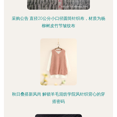
采购公告 直径20公分小口径圆筒针织布，材质为杨
柳树皮竹节皱纹布
秋日叠搭新风尚 解锁羊毛混纺学院风针织背心的穿
搭密码