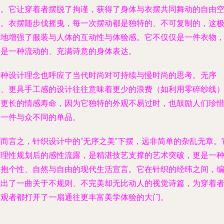
由。它让穿着者摆脱了拘谨，获得了身体与衣摆共同舞动的自由
间。衣摆随步伐摇曳，每一次摆动都是独特的、不可复制的，这
大地增强了服装与人体的互动性与体验感。它不仅仅是一件衣物
更是一种流动的、充满诗意的身体表达。
这种设计理念也呼应了当代时尚对可持续与慢时尚的思考。无序
的、更具手工感的设计往往意味着更少的浪费（如利用零碎纱线
和更长的情感寿命，因为它独特的外观不易过时，也鼓励人们珍
每一件与众不同的单品。
总而言之，针织设计中的“无序之美”下摆，远非简单的杂乱无章。
是理性规划后的感性流露，是精湛技艺支撑的艺术突破，更是一
拥抱个性、自然与自由的现代生活宣言。它在针织的经纬之间，
织出了一曲关于不规则、不完美却无比动人的视觉诗篇，为穿着
与观者都打开了一扇通往更丰富美学体验的大门。